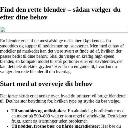
Find den rette blender – sådan vælger du
efter dine behov
En blender er et af de mest alsidige redskaber i køkkenet – fra
smoothies og supper til nøddesmør og isdesserter. Men med et hav af
modeller på markedet kan det være svært at finde ud af, hvilken der
passer bedst til dine behov. Skal du vælge en kraftig high-speed
blender, en kompakt model til små portioner eller en stavblender, der
kan det hele direkte i gryden? Her får du en guide til, hvordan du
vælger den rette blender til din hverdag.
Start med at overveje dit behov
Det første skridt er at tænke over, hvad du primært vil bruge blenderen
til. Det har stor betydning for, hvilken type og styrke du bør vælge.
Til smoothies og milkshakes:
En almindelig bordblender med
en motor på 500–800 watt er som regel tilstrækkelig. Den klarer
frugt, grønt og isterninger uden problemer.
Til nødder, frosne bær og hårde ingredienser:
Her bør du