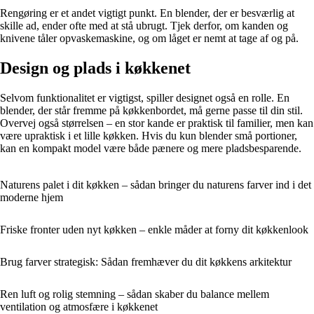
Rengøring er et andet vigtigt punkt. En blender, der er besværlig at
skille ad, ender ofte med at stå ubrugt. Tjek derfor, om kanden og
knivene tåler opvaskemaskine, og om låget er nemt at tage af og på.
Design og plads i køkkenet
Selvom funktionalitet er vigtigst, spiller designet også en rolle. En
blender, der står fremme på køkkenbordet, må gerne passe til din stil.
Overvej også størrelsen – en stor kande er praktisk til familier, men kan
være upraktisk i et lille køkken. Hvis du kun blender små portioner,
kan en kompakt model være både pænere og mere pladsbesparende.
Naturens palet i dit køkken – sådan bringer du naturens farver ind i det
moderne hjem
Friske fronter uden nyt køkken – enkle måder at forny dit køkkenlook
Brug farver strategisk: Sådan fremhæver du dit køkkens arkitektur
Ren luft og rolig stemning – sådan skaber du balance mellem
ventilation og atmosfære i køkkenet