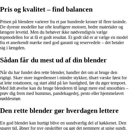
Pris og kvalitet – find balancen
Prisen på blendere varierer fra et par hundrede kroner til flere tusinde.
De dyreste modeller har ofte kraftigere motorer, bedre materialer og
længere levetid. Men du behøver ikke nødvendigvis vælge
topmodellen for at få et godt resultat. Et godt råd er at vælge en model
fra et anerkendt mærke med god garanti og reservedele – det betaler
sig i længden.
Sådan får du mest ud af din blender
Når du har fundet den rette blender, handler det om at bruge den
rigtigt. Skær store ingredienser i mindre stykker, tilsæt væske først for
at lette rotationen, og start altid på lav hastighed, før du øger tempoet.
Med lidt øvelse kan du bruge blenderen til langt mere end smoothies –
prøv dig frem med hummus, pandekagedej, pesto eller hjemmelavet
nøddesmør.
Den rette blender gør hverdagen lettere
En god blender kan hurtigt blive en uundværlig del af køkkenet. Den
sparer tid, åbner for nye opskrifter og gør det nemmere at spise sundt.