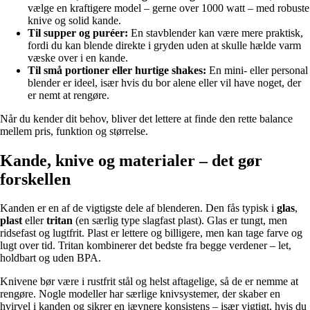
vælge en kraftigere model – gerne over 1000 watt – med robuste
knive og solid kande.
Til supper og puréer:
En stavblender kan være mere praktisk,
fordi du kan blende direkte i gryden uden at skulle hælde varm
væske over i en kande.
Til små portioner eller hurtige shakes:
En mini- eller personal
blender er ideel, især hvis du bor alene eller vil have noget, der
er nemt at rengøre.
Når du kender dit behov, bliver det lettere at finde den rette balance
mellem pris, funktion og størrelse.
Kande, knive og materialer – det gør
forskellen
Kanden er en af de vigtigste dele af blenderen. Den fås typisk i
glas
,
plast
eller
tritan
(en særlig type slagfast plast). Glas er tungt, men
ridsefast og lugtfrit. Plast er lettere og billigere, men kan tage farve og
lugt over tid. Tritan kombinerer det bedste fra begge verdener – let,
holdbart og uden BPA.
Knivene bør være i rustfrit stål og helst aftagelige, så de er nemme at
rengøre. Nogle modeller har særlige knivsystemer, der skaber en
hvirvel i kanden og sikrer en jævnere konsistens – især vigtigt, hvis du