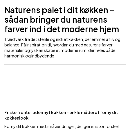
Naturens palet i dit køkken –
sådan bringer du naturens
farver ind i det moderne hjem
Træd væk fra det sterile og ind i et køkken, der emmer af liv og
balance. Få inspiration til, hvordan du med naturens farver,
materialer og lys kan skabe et moderne rum, der føles både
harmonisk og indbydende.
Friske fronter uden nyt køkken – enkle måder at forny dit
køkkenlook
Forny dit køkken med små ændringer, der gør en stor forskel