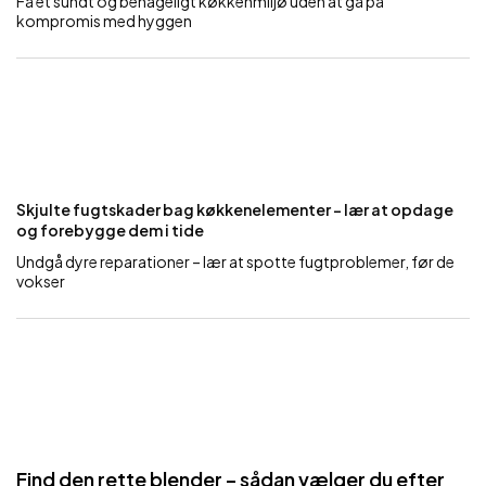
Få et sundt og behageligt køkkenmiljø uden at gå på
kompromis med hyggen
Skjulte fugtskader bag køkkenelementer – lær at opdage
og forebygge dem i tide
Undgå dyre reparationer – lær at spotte fugtproblemer, før de
vokser
Find den rette blender – sådan vælger du efter