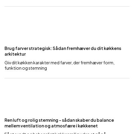
Brug farver strategisk: Sådan fremhæver du dit køkkens
arkitektur
Giv dit køkken karakter med farver, der fremhæver form,
funktion og stemning
Ren luft og rolig stemning – sådan skaber du balance
mellem ventilation og atmosfære i køkkenet