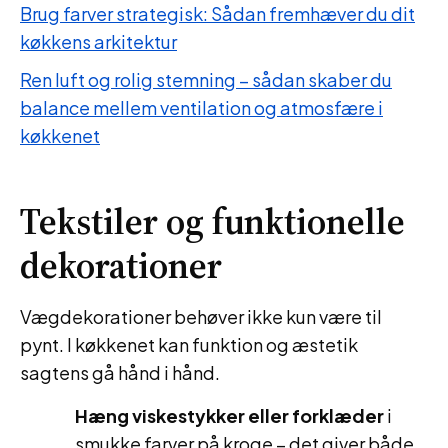
Brug farver strategisk: Sådan fremhæver du dit
køkkens arkitektur
Ren luft og rolig stemning – sådan skaber du
balance mellem ventilation og atmosfære i
køkkenet
Tekstiler og funktionelle
dekorationer
Vægdekorationer behøver ikke kun være til
pynt. I køkkenet kan funktion og æstetik
sagtens gå hånd i hånd.
Hæng viskestykker eller forklæder
i
smukke farver på kroge – det giver både