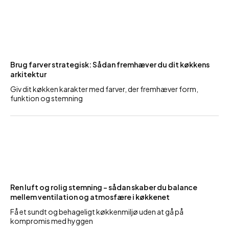
Brug farver strategisk: Sådan fremhæver du dit køkkens
arkitektur
Giv dit køkken karakter med farver, der fremhæver form,
funktion og stemning
Ren luft og rolig stemning – sådan skaber du balance
mellem ventilation og atmosfære i køkkenet
Få et sundt og behageligt køkkenmiljø uden at gå på
kompromis med hyggen