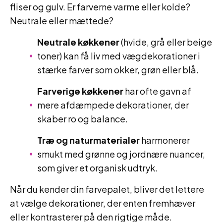
fliser og gulv. Er farverne varme eller kolde?
Neutrale eller mættede?
Neutrale køkkener
(hvide, grå eller beige
toner) kan få liv med vægdekorationer i
stærke farver som okker, grøn eller blå.
Farverige køkkener
har ofte gavn af
mere afdæmpede dekorationer, der
skaber ro og balance.
Træ og naturmaterialer
harmonerer
smukt med grønne og jordnære nuancer,
som giver et organisk udtryk.
Når du kender din farvepalet, bliver det lettere
at vælge dekorationer, der enten fremhæver
eller kontrasterer på den rigtige måde.