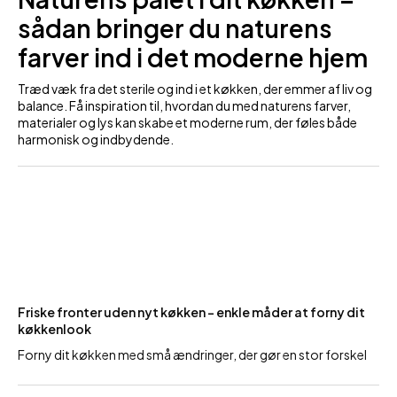
sådan bringer du naturens
farver ind i det moderne hjem
Træd væk fra det sterile og ind i et køkken, der emmer af liv og
balance. Få inspiration til, hvordan du med naturens farver,
materialer og lys kan skabe et moderne rum, der føles både
harmonisk og indbydende.
Friske fronter uden nyt køkken – enkle måder at forny dit
køkkenlook
Forny dit køkken med små ændringer, der gør en stor forskel