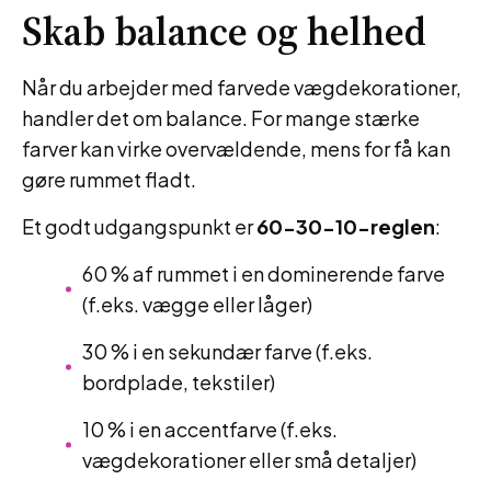
Skab balance og helhed
Når du arbejder med farvede vægdekorationer,
handler det om balance. For mange stærke
farver kan virke overvældende, mens for få kan
gøre rummet fladt.
Et godt udgangspunkt er
60-30-10-reglen
:
60 % af rummet i en dominerende farve
(f.eks. vægge eller låger)
30 % i en sekundær farve (f.eks.
bordplade, tekstiler)
10 % i en accentfarve (f.eks.
vægdekorationer eller små detaljer)