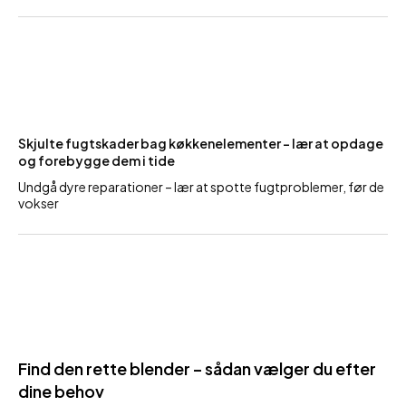
Skjulte fugtskader bag køkkenelementer – lær at opdage
og forebygge dem i tide
Undgå dyre reparationer – lær at spotte fugtproblemer, før de
vokser
Find den rette blender – sådan vælger du efter
dine behov