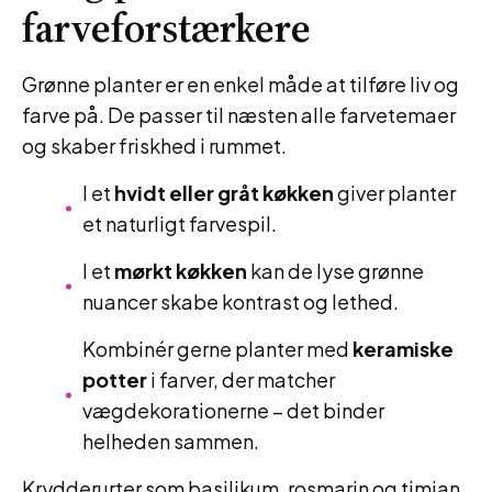
farveforstærkere
Grønne planter er en enkel måde at tilføre liv og
farve på. De passer til næsten alle farvetemaer
og skaber friskhed i rummet.
I et
hvidt eller gråt køkken
giver planter
et naturligt farvespil.
I et
mørkt køkken
kan de lyse grønne
nuancer skabe kontrast og lethed.
Kombinér gerne planter med
keramiske
potter
i farver, der matcher
vægdekorationerne – det binder
helheden sammen.
Krydderurter som basilikum, rosmarin og timian