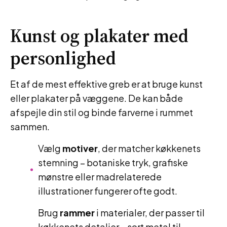
Kunst og plakater med
personlighed
Et af de mest effektive greb er at bruge kunst
eller plakater på væggene. De kan både
afspejle din stil og binde farverne i rummet
sammen.
Vælg
motiver
, der matcher køkkenets
stemning – botaniske tryk, grafiske
mønstre eller madrelaterede
illustrationer fungerer ofte godt.
Brug
rammer
i materialer, der passer til
køkkenets detaljer – sort metal til