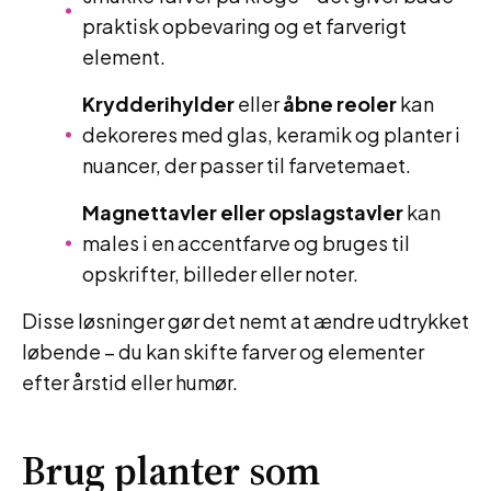
praktisk opbevaring og et farverigt
element.
Krydderihylder
eller
åbne reoler
kan
dekoreres med glas, keramik og planter i
nuancer, der passer til farvetemaet.
Magnettavler eller opslagstavler
kan
males i en accentfarve og bruges til
opskrifter, billeder eller noter.
Disse løsninger gør det nemt at ændre udtrykket
løbende – du kan skifte farver og elementer
efter årstid eller humør.
Brug planter som