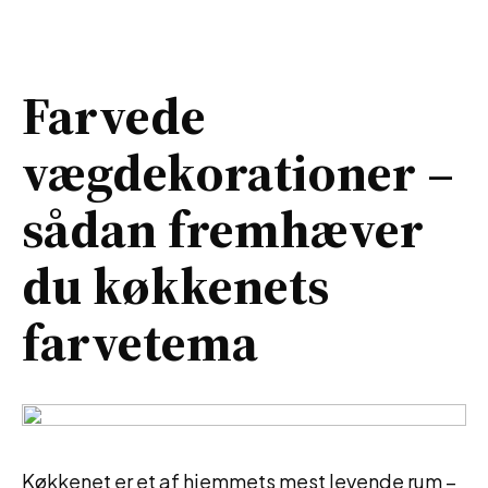
Farvede
vægdekorationer –
sådan fremhæver
du køkkenets
farvetema
Køkkenet er et af hjemmets mest levende rum –