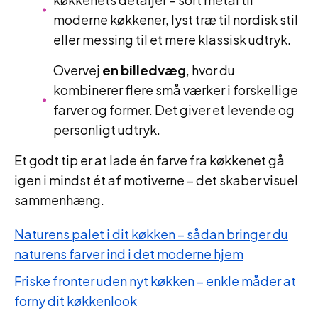
moderne køkkener, lyst træ til nordisk stil
eller messing til et mere klassisk udtryk.
Overvej
en billedvæg
, hvor du
kombinerer flere små værker i forskellige
farver og former. Det giver et levende og
personligt udtryk.
Et godt tip er at lade én farve fra køkkenet gå
igen i mindst ét af motiverne – det skaber visuel
sammenhæng.
Naturens palet i dit køkken – sådan bringer du
naturens farver ind i det moderne hjem
Friske fronter uden nyt køkken – enkle måder at
forny dit køkkenlook