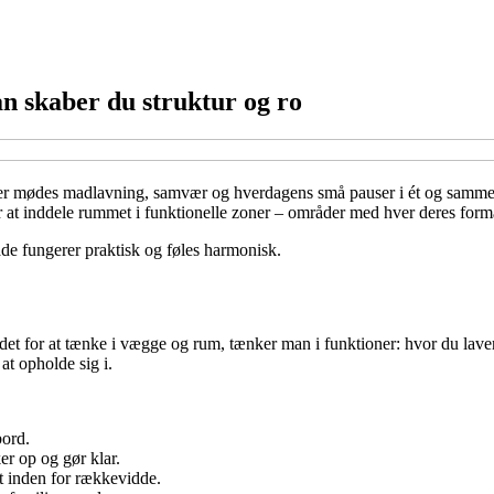
an skaber du struktur og ro
er mødes madlavning, samvær og hverdagens små pauser i ét og samme
er at inddele rummet i funktionelle zoner – områder med hver deres form
åde fungerer praktisk og føles harmonisk.
stedet for at tænke i vægge og rum, tænker man i funktioner: hvor du la
at opholde sig i.
ord.
er op og gør klar.
t inden for rækkevidde.