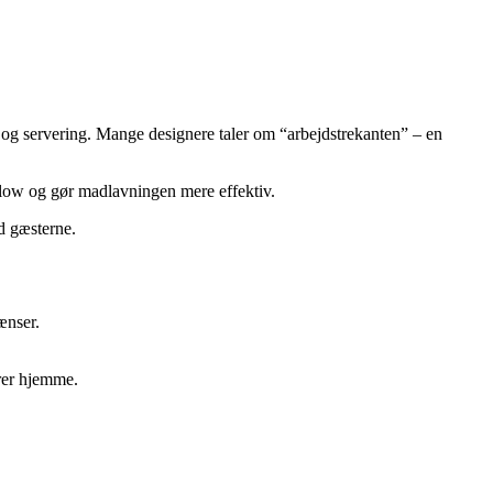
g og servering. Mange designere taler om “arbejdstrekanten” – en
 flow og gør madlavningen mere effektiv.
d gæsterne.
ænser.
ører hjemme.