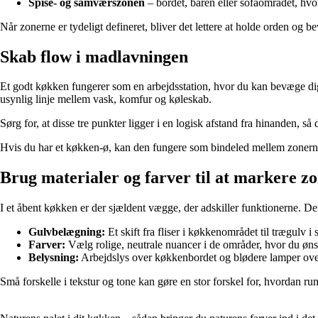
Spise- og samværszonen
– bordet, baren eller sofaområdet, hvo
Når zonerne er tydeligt defineret, bliver det lettere at holde orden og 
Skab flow i madlavningen
Et godt køkken fungerer som en arbejdsstation, hvor du kan bevæge dig 
usynlig linje mellem vask, komfur og køleskab.
Sørg for, at disse tre punkter ligger i en logisk afstand fra hinanden,
Hvis du har et køkken-ø, kan den fungere som bindeled mellem zonerne
Brug materialer og farver til at markere z
I et åbent køkken er der sjældent vægge, der adskiller funktionerne. Der
Gulvbelægning:
Et skift fra fliser i køkkenområdet til trægu
Farver:
Vælg rolige, neutrale nuancer i de områder, hvor du ønsk
Belysning:
Arbejdslys over køkkenbordet og blødere lamper over
Små forskelle i tekstur og tone kan gøre en stor forskel for, hvordan r