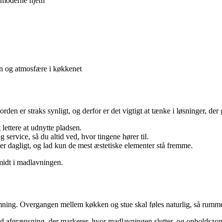
et moderne hjem
on og atmosfære i køkkenet
en er straks synligt, og derfor er det vigtigt at tænke i løsninger, der
lettere at udnytte pladsen.
 service, så du altid ved, hvor tingene hører til.
er dagligt, og lad kun de mest æstetiske elementer stå fremme.
å midt i madlavningen.
emning. Overgangen mellem køkken og stue skal føles naturlig, så ru
id afgrænsning, der markerer, hvor madlavningen slutter, og opholdszo