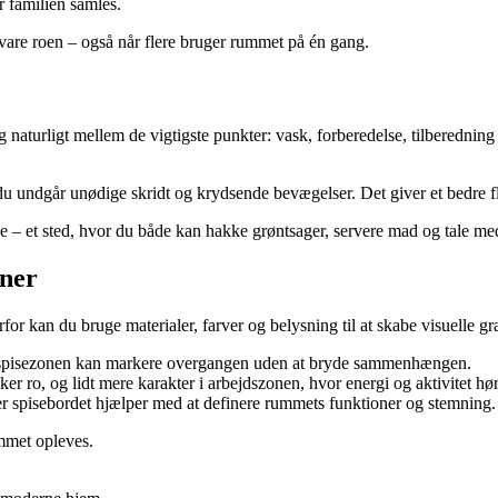
r familien samles.
bevare roen – også når flere bruger rummet på én gang.
naturligt mellem de vigtigste punkter: vask, forberedelse, tilberednin
 så du undgår unødige skridt og krydsende bevægelser. Det giver et bedre
 – et sted, hvor du både kan hakke grøntsager, servere mad og tale me
oner
for kan du bruge materialer, farver og belysning til at skabe visuelle gr
lv i spisezonen kan markere overgangen uden at bryde sammenhængen.
er ro, og lidt mere karakter i arbejdszonen, hvor energi og aktivitet h
 spisebordet hjælper med at definere rummets funktioner og stemning.
ummet opleves.