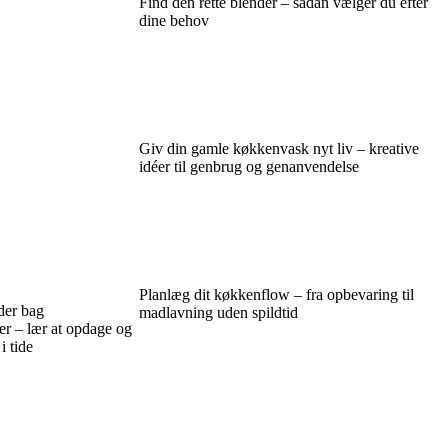
Find den rette blender – sådan vælger du efter
dine behov
Giv din gamle køkkenvask nyt liv – kreative
idéer til genbrug og genanvendelse
Planlæg dit køkkenflow – fra opbevaring til
der bag
madlavning uden spildtid
r – lær at opdage og
i tide