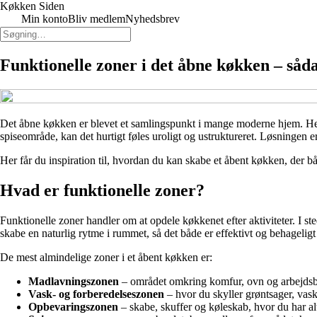
Køkken Siden
Min konto
Bliv medlem
Nyhedsbrev
Funktionelle zoner i det åbne køkken – såd
Det åbne køkken er blevet et samlingspunkt i mange moderne hjem. H
spiseområde, kan det hurtigt føles uroligt og ustruktureret. Løsningen 
Her får du inspiration til, hvordan du kan skabe et åbent køkken, der b
Hvad er funktionelle zoner?
Funktionelle zoner handler om at opdele køkkenet efter aktiviteter. I 
skabe en naturlig rytme i rummet, så det både er effektivt og behageligt 
De mest almindelige zoner i et åbent køkken er:
Madlavningszonen
– området omkring komfur, ovn og arbejdsb
Vask- og forberedelseszonen
– hvor du skyller grøntsager, vask
Opbevaringszonen
– skabe, skuffer og køleskab, hvor du har al