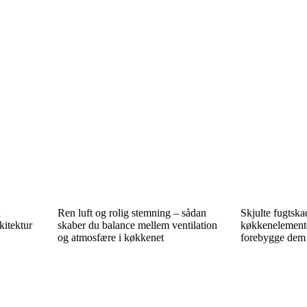
n
Ren luft og rolig stemning – sådan
Skjulte fugtska
kitektur
skaber du balance mellem ventilation
køkkenelemente
og atmosfære i køkkenet
forebygge dem 