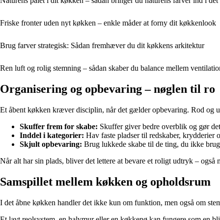
Naturens palet i dit køkken – sådan bringer du naturens farver ind i d
Friske fronter uden nyt køkken – enkle måder at forny dit køkkenlook
Brug farver strategisk: Sådan fremhæver du dit køkkens arkitektur
Ren luft og rolig stemning – sådan skaber du balance mellem ventilati
Organisering og opbevaring – nøglen til ro
Et åbent køkken kræver disciplin, når det gælder opbevaring. Rod og uord
Skuffer frem for skabe:
Skuffer giver bedre overblik og gør det 
Inddel i kategorier:
Hav faste pladser til redskaber, krydderier og
Skjult opbevaring:
Brug lukkede skabe til de ting, du ikke brug
Når alt har sin plads, bliver det lettere at bevare et roligt udtryk – ogs
Samspillet mellem køkken og opholdsrum
I det åbne køkken handler det ikke kun om funktion, men også om st
Et lavt reolsystem, en halvmur eller en køkkenø kan fungere som en bl