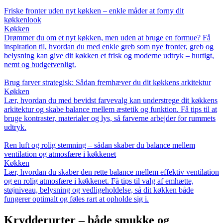
Friske fronter uden nyt køkken – enkle måder at forny dit
køkkenlook
Køkken
Drømmer du om et nyt køkken, men uden at bruge en formue? Få
inspiration til, hvordan du med enkle greb som nye fronter, greb og
belysning kan give dit køkken et frisk og moderne udtryk – hurtigt,
nemt og budgetvenligt.
Brug farver strategisk: Sådan fremhæver du dit køkkens arkitektur
Køkken
Lær, hvordan du med bevidst farvevalg kan understrege dit køkkens
arkitektur og skabe balance mellem æstetik og funktion. Få tips til at
bruge kontraster, materialer og lys, så farverne arbejder for rummets
udtryk.
Ren luft og rolig stemning – sådan skaber du balance mellem
ventilation og atmosfære i køkkenet
Køkken
Lær, hvordan du skaber den rette balance mellem effektiv ventilation
og en rolig atmosfære i køkkenet. Få tips til valg af emhætte,
støjniveau, belysning og vedligeholdelse, så dit køkken både
fungerer optimalt og føles rart at opholde sig i.
Krydderurter – både smukke og