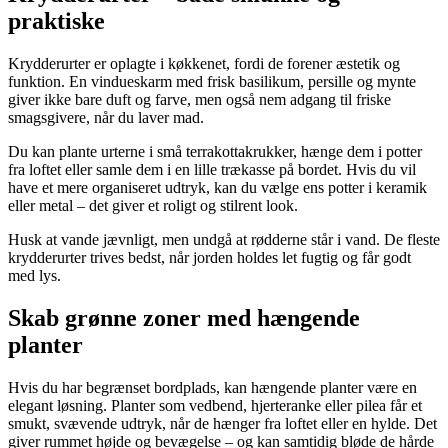
praktiske
Krydderurter er oplagte i køkkenet, fordi de forener æstetik og
funktion. En vindueskarm med frisk basilikum, persille og mynte
giver ikke bare duft og farve, men også nem adgang til friske
smagsgivere, når du laver mad.
Du kan plante urterne i små terrakottakrukker, hænge dem i potter
fra loftet eller samle dem i en lille trækasse på bordet. Hvis du vil
have et mere organiseret udtryk, kan du vælge ens potter i keramik
eller metal – det giver et roligt og stilrent look.
Husk at vande jævnligt, men undgå at rødderne står i vand. De fleste
krydderurter trives bedst, når jorden holdes let fugtig og får godt
med lys.
Skab grønne zoner med hængende
planter
Hvis du har begrænset bordplads, kan hængende planter være en
elegant løsning. Planter som vedbend, hjerteranke eller pilea får et
smukt, svævende udtryk, når de hænger fra loftet eller en hylde. Det
giver rummet højde og bevægelse – og kan samtidig bløde de hårde