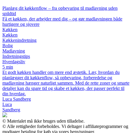
Planlæg dit køkkenflow – fra opbevaring til madlavning uden
spildtid
Få et køkken, der arbejder med dig – og gør madlavningen både
hurtigere og sjovere
Køkken
Køkken
Køkkenindretning
Bolig
Madlavning
Indretningstips
Hverdagsliv
5 min
Et godt køkken handler om mere end æstetik. Lær, hvordan du
planlægger dit køkkenflow, så opbevaring, forberedelse og
madlavning hænger naturligt sammen. Med de rette zoner og smarte
detaljer kan du spare tid og skabe et køkken, der passer perfekt til
din hverdag.
Luca Sandberg
Luca
Sandberg
© Materialet må ikke bruges uden tilladelse.
© Alle rettigheder forbeholdes. Vi deltager i affiliateprogrammer og
modtager betaling for køb via vores henvisninger.