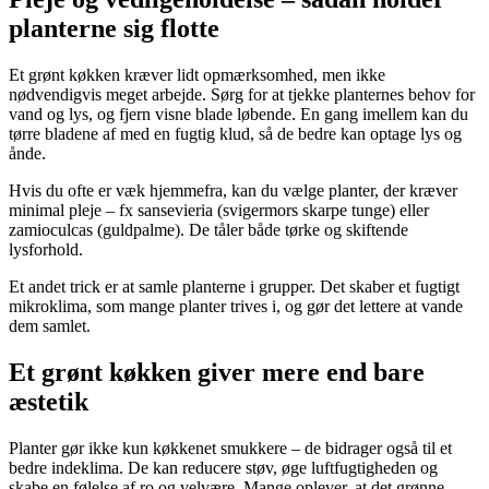
planterne sig flotte
Et grønt køkken kræver lidt opmærksomhed, men ikke
nødvendigvis meget arbejde. Sørg for at tjekke planternes behov for
vand og lys, og fjern visne blade løbende. En gang imellem kan du
tørre bladene af med en fugtig klud, så de bedre kan optage lys og
ånde.
Hvis du ofte er væk hjemmefra, kan du vælge planter, der kræver
minimal pleje – fx sansevieria (svigermors skarpe tunge) eller
zamioculcas (guldpalme). De tåler både tørke og skiftende
lysforhold.
Et andet trick er at samle planterne i grupper. Det skaber et fugtigt
mikroklima, som mange planter trives i, og gør det lettere at vande
dem samlet.
Et grønt køkken giver mere end bare
æstetik
Planter gør ikke kun køkkenet smukkere – de bidrager også til et
bedre indeklima. De kan reducere støv, øge luftfugtigheden og
skabe en følelse af ro og velvære. Mange oplever, at det grønne