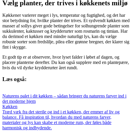
Vælg planter, der trives i køkkenets miljø
Køkkener varierer meget i lys, temperatur og fugtighed, og det har
stor betydning for, hvilke planter der trives. Et sydvendt køkken med
masser af sollys giver gode betingelser for solhungrende planter som
sukkulenter, kaktusser og krydderurter som rosmarin og timian. Har
du derimod et køkken med mindre naturligt lys, kan du vælge
robuste sorter som fredslilje, pilea eller grønne bregner, der klarer sig
fint i skygge.
Et godt tip er at observere, hvor lyset falder i løbet af dagen, og
placere planterne derefter. Du kan også supplere med en plantepære,
hvis du vil dyrke krydderurter året rundt.
Læs også:
Naturens palet i dit køkken – sådan bringer du naturens farver ind i
det moderne hjem
Køkken
Træd væk fra det sterile og ind i et køkken, der emmer af liv og
balance. Få inspiration til, hvordan du med naturens farver,
materialer og lys kan skabe et moderne rum, der føles både
harmonisk og indbydende.