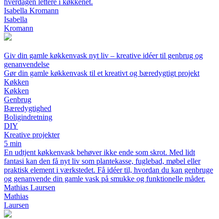
hverdagen lettere i køkkenet.
Isabella Kromann
Isabella
Kromann
Giv din gamle køkkenvask nyt liv – kreative idéer til genbrug og
genanvendelse
Gør din gamle køkkenvask til et kreativt og bæredygtigt projekt
Køkken
Køkken
Genbrug
Bæredygtighed
Boligindretning
DIY
Kreative projekter
5 min
En udtjent køkkenvask behøver ikke ende som skrot. Med lidt
fantasi kan den få nyt liv som plantekasse, fuglebad, møbel eller
praktisk element i værkstedet. Få idéer til, hvordan du kan genbruge
og genanvende din gamle vask på smukke og funktionelle måder.
Mathias Laursen
Mathias
Laursen