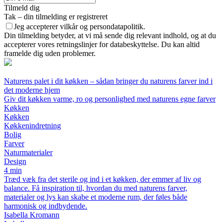
Tilmeld dig
Tak – din tilmelding er registreret
Jeg accepterer vilkår og persondatapolitik.
Din tilmelding betyder, at vi må sende dig relevant indhold, og at du
accepterer vores retningslinjer for databeskyttelse. Du kan altid
framelde dig uden problemer.
Naturens palet i dit køkken – sådan bringer du naturens farver ind i
det moderne hjem
Giv dit køkken varme, ro og personlighed med naturens egne farver
Køkken
Køkken
Køkkenindretning
Bolig
Farver
Naturmaterialer
Design
4 min
Træd væk fra det sterile og ind i et køkken, der emmer af liv og
balance. Få inspiration til, hvordan du med naturens farver,
materialer og lys kan skabe et moderne rum, der føles både
harmonisk og indbydende.
Isabella Kromann