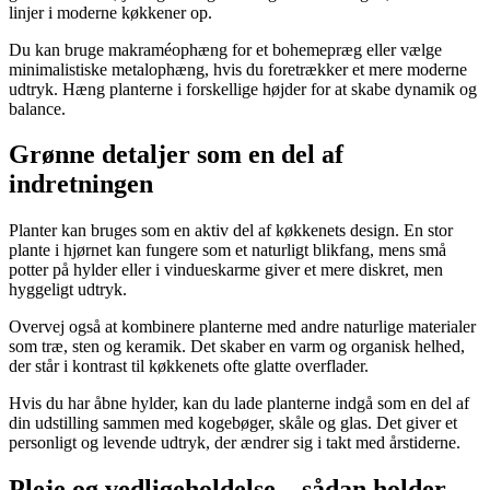
linjer i moderne køkkener op.
Du kan bruge makraméophæng for et bohemepræg eller vælge
minimalistiske metalophæng, hvis du foretrækker et mere moderne
udtryk. Hæng planterne i forskellige højder for at skabe dynamik og
balance.
Grønne detaljer som en del af
indretningen
Planter kan bruges som en aktiv del af køkkenets design. En stor
plante i hjørnet kan fungere som et naturligt blikfang, mens små
potter på hylder eller i vindueskarme giver et mere diskret, men
hyggeligt udtryk.
Overvej også at kombinere planterne med andre naturlige materialer
som træ, sten og keramik. Det skaber en varm og organisk helhed,
der står i kontrast til køkkenets ofte glatte overflader.
Hvis du har åbne hylder, kan du lade planterne indgå som en del af
din udstilling sammen med kogebøger, skåle og glas. Det giver et
personligt og levende udtryk, der ændrer sig i takt med årstiderne.
Pleje og vedligeholdelse – sådan holder