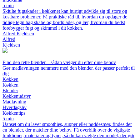
5 min
Skjulte fugtskader i køkkenet kan hurtigt udvikle sig til store og
kostbare problemer. Få praktiske råd til, hvordan du opdager de
tidlige tegn bag skabe og bordplader, og lær, hvordan du bedst
forebygger fugt og skimmel i dit køkken.
Alfred Kjeldsen
Alfred
Kjeldsen
Find den rette blender – sådan vælger du efter dine behov
Gør madlavningen nemmere med den blender, der passer perfekt til
dig
Køkken
Køkken
Blender
Køkkenudstyr
Madlavning
Hverdagsliv
Køkkentips
5 min
Uanset om du laver smoothies, supper eller nøddesmør, findes der
en blender, der matcher dine behov. Få overblik over de vigtigste
funktioner, materialer og typer, så du kan vælge den model, der gør