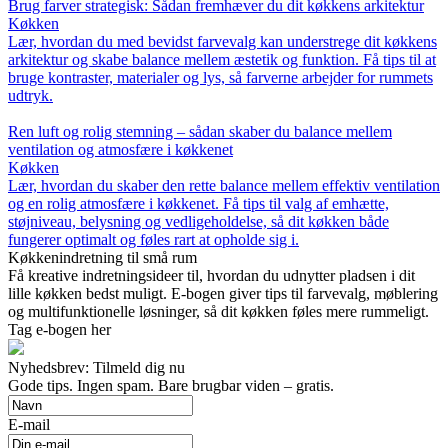
Brug farver strategisk: Sådan fremhæver du dit køkkens arkitektur
Køkken
Lær, hvordan du med bevidst farvevalg kan understrege dit køkkens
arkitektur og skabe balance mellem æstetik og funktion. Få tips til at
bruge kontraster, materialer og lys, så farverne arbejder for rummets
udtryk.
Ren luft og rolig stemning – sådan skaber du balance mellem
ventilation og atmosfære i køkkenet
Køkken
Lær, hvordan du skaber den rette balance mellem effektiv ventilation
og en rolig atmosfære i køkkenet. Få tips til valg af emhætte,
støjniveau, belysning og vedligeholdelse, så dit køkken både
fungerer optimalt og føles rart at opholde sig i.
Køkkenindretning til små rum
Få kreative indretningsideer til, hvordan du udnytter pladsen i dit
lille køkken bedst muligt. E-bogen giver tips til farvevalg, møblering
og multifunktionelle løsninger, så dit køkken føles mere rummeligt.
Tag e-bogen her
Nyhedsbrev: Tilmeld dig nu
Gode tips. Ingen spam. Bare brugbar viden – gratis.
E-mail