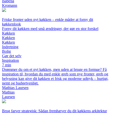
Isabella
Kromann
Friske fronter uden nyt køkken – enkle måder at forny dit
køkkenlook
Forny dit køkken med små ændringer, der gør en stor forskel
Køkken
Køkken
Køkken
Indretning
Bolig
Gør det selv
Inspiration
7 min
Drømmer du om et nyt køkken, men uden at bruge en formue? Få
inspiration til, hvordan du med enkle greb som nye fronter, greb og
belysning kan give dit køkken et frisk og moderne udtryk – hurtigt,
nemt og budgetvenligt.
Mathias Laursen
Mathias
Laursen
Brug farver strategisk: Sådan fremhæver du dit køkkens arkitektur