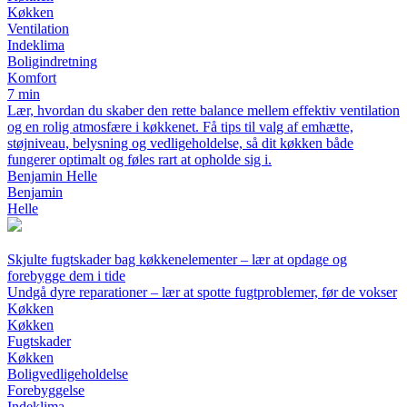
Køkken
Ventilation
Indeklima
Boligindretning
Komfort
7 min
Lær, hvordan du skaber den rette balance mellem effektiv ventilation
og en rolig atmosfære i køkkenet. Få tips til valg af emhætte,
støjniveau, belysning og vedligeholdelse, så dit køkken både
fungerer optimalt og føles rart at opholde sig i.
Benjamin Helle
Benjamin
Helle
Skjulte fugtskader bag køkkenelementer – lær at opdage og
forebygge dem i tide
Undgå dyre reparationer – lær at spotte fugtproblemer, før de vokser
Køkken
Køkken
Fugtskader
Køkken
Boligvedligeholdelse
Forebyggelse
Indeklima