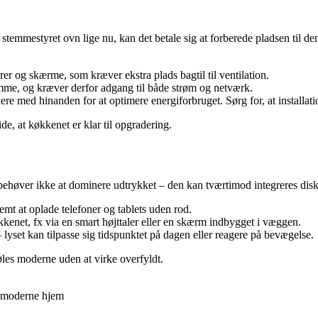
temmestyret ovn lige nu, kan det betale sig at forberede pladsen til dem
r og skærme, som kræver ekstra plads bagtil til ventilation.
emme, og kræver derfor adgang til både strøm og netværk.
 med hinanden for at optimere energiforbruget. Sørg for, at installatio
de, at køkkenet er klar til opgradering.
ehøver ikke at dominere udtrykket – den kan tværtimod integreres disk
nemt at oplade telefoner og tablets uden rod.
kenet, fx via en smart højttaler eller en skærm indbygget i væggen.
 lyset kan tilpasse sig tidspunktet på dagen eller reagere på bevægelse.
føles moderne uden at virke overfyldt.
et moderne hjem