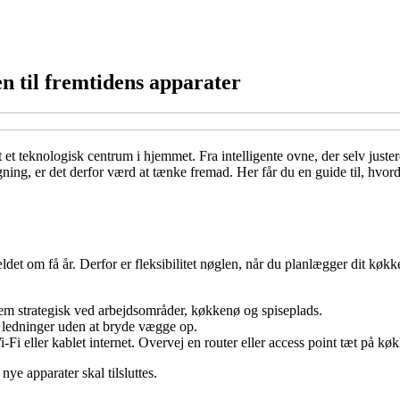
en til fremtidens apparater
et teknologisk centrum i hjemmet. Fra intelligente ovne, der selv justere
ning, er det derfor værd at tænke fremad. Her får du en guide til, hvord
det om få år. Derfor er fleksibilitet nøglen, når du planlægger dit køkken
 dem strategisk ved arbejdsområder, køkkenø og spiseplads.
e ledninger uden at bryde vægge op.
Fi eller kablet internet. Overvej en router eller access point tæt på køk
ye apparater skal tilsluttes.