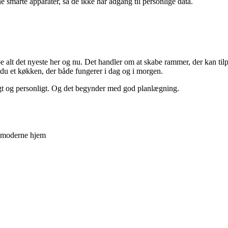
e smarte apparater, så de ikke har adgang til personlige data.
e alt det nyeste her og nu. Det handler om at skabe rammer, der kan ti
 du et køkken, der både fungerer i dag og i morgen.
igt og personligt. Og det begynder med god planlægning.
et moderne hjem