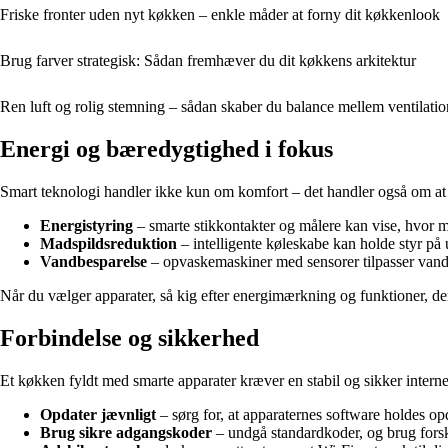
Friske fronter uden nyt køkken – enkle måder at forny dit køkkenlook
Brug farver strategisk: Sådan fremhæver du dit køkkens arkitektur
Ren luft og rolig stemning – sådan skaber du balance mellem ventilati
Energi og bæredygtighed i fokus
Smart teknologi handler ikke kun om komfort – det handler også om at
Energistyring
– smarte stikkontakter og målere kan vise, hvor m
Madspildsreduktion
– intelligente køleskabe kan holde styr på 
Vandbesparelse
– opvaskemaskiner med sensorer tilpasser vandm
Når du vælger apparater, så kig efter energimærkning og funktioner, der
Forbindelse og sikkerhed
Et køkken fyldt med smarte apparater kræver en stabil og sikker intern
Opdater jævnligt
– sørg for, at apparaternes software holdes opd
Brug sikre adgangskoder
– undgå standardkoder, og brug forske