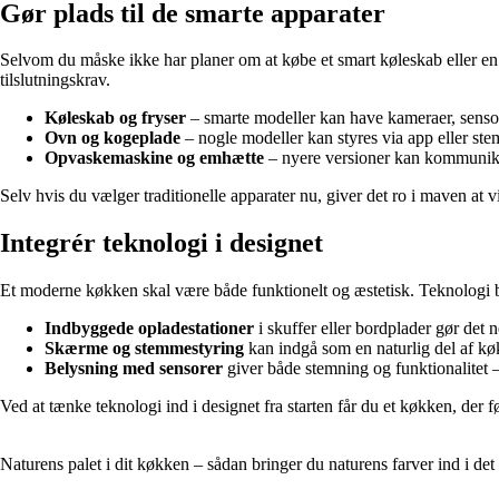
Gør plads til de smarte apparater
Selvom du måske ikke har planer om at købe et smart køleskab eller en s
tilslutningskrav.
Køleskab og fryser
– smarte modeller kan have kameraer, sensore
Ovn og kogeplade
– nogle modeller kan styres via app eller st
Opvaskemaskine og emhætte
– nyere versioner kan kommunikere
Selv hvis du vælger traditionelle apparater nu, giver det ro i maven at vi
Integrér teknologi i designet
Et moderne køkken skal være både funktionelt og æstetisk. Teknologi b
Indbyggede opladestationer
i skuffer eller bordplader gør det 
Skærme og stemmestyring
kan indgå som en naturlig del af køk
Belysning med sensorer
giver både stemning og funktionalitet –
Ved at tænke teknologi ind i designet fra starten får du et køkken, der 
Naturens palet i dit køkken – sådan bringer du naturens farver ind i d