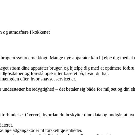
on og atmosfære i køkkenet
 bruge ressourcerne klogt. Mange nye apparater kan hjælpe dig med at 
eget strøm dine apparater bruger, og hjælpe dig med at optimere forbru
udløbsdatoer og foreslå opskrifter baseret på, hvad du har.
ængden efter, hvor snavset servicet er.
 understøtter bæredygtighed – det betaler sig både for miljøet og din el
etforbindelse. Overvej, hvordan du beskytter dine data og undgår, at u
ateret.
llige adgangskoder til forskellige enheder.