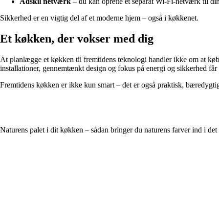
Adskil netværk
– du kan oprette et separat Wi-Fi-netværk til din
Sikkerhed er en vigtig del af et moderne hjem – også i køkkenet.
Et køkken, der vokser med dig
At planlægge et køkken til fremtidens teknologi handler ikke om at køb
installationer, gennemtænkt design og fokus på energi og sikkerhed får
Fremtidens køkken er ikke kun smart – det er også praktisk, bæredygt
Naturens palet i dit køkken – sådan bringer du naturens farver ind i d