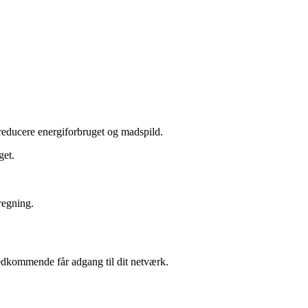
reducere energiforbruget og madspild.
get.
regning.
vedkommende får adgang til dit netværk.