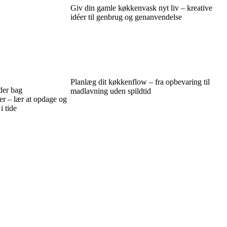
Giv din gamle køkkenvask nyt liv – kreative
idéer til genbrug og genanvendelse
Planlæg dit køkkenflow – fra opbevaring til
der bag
madlavning uden spildtid
r – lær at opdage og
i tide