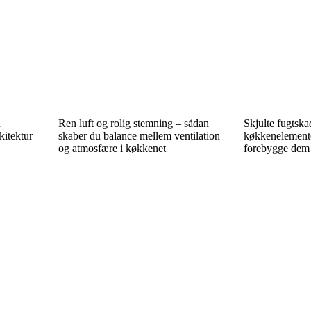
n
Ren luft og rolig stemning – sådan
Skjulte fugtska
kitektur
skaber du balance mellem ventilation
køkkenelemente
og atmosfære i køkkenet
forebygge dem 